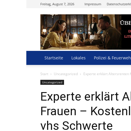
Freitag, August 7, 2026
Impressum
Datenschutzerk
Startseite
Lokales
Polizei & Feuerweh
Start
Uncategorized
Experte erklärt Altersrenten
Uncategorized
Experte erklärt A
Frauen – Kostenl
vhs Schwerte