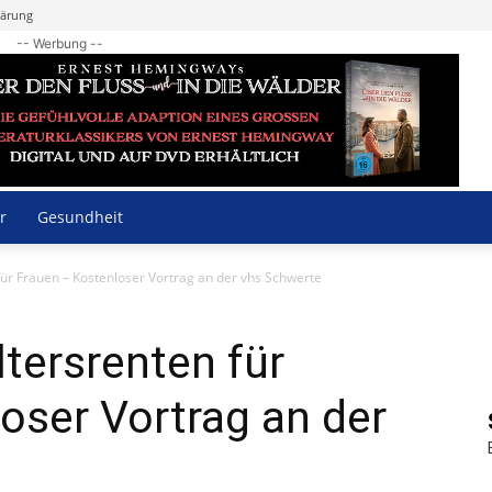
lärung
-- Werbung --
r
Gesundheit
 für Frauen – Kostenloser Vortrag an der vhs Schwerte
ltersrenten für
oser Vortrag an der