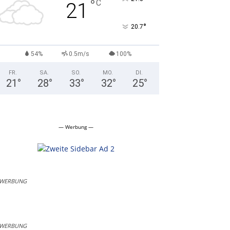
°
C
21
°
20.7
54%
0.5m/s
100%
FR.
SA.
SO.
MO.
DI.
21
°
28
°
33
°
32
°
25
°
— Werbung —
WERBUNG
WERBUNG