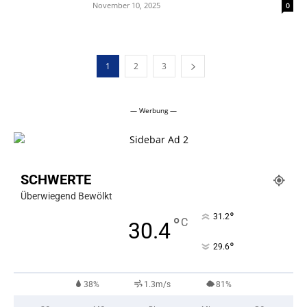
November 10, 2025
0
1
2
3
— Werbung —
SCHWERTE
Überwiegend Bewölkt
°
31.2
°
C
30.4
°
29.6
38%
1.3m/s
81%