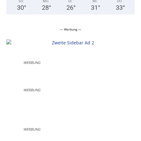
SO.
MO.
DI.
MI.
DO.
30
°
28
°
26
°
31
°
33
°
— Werbung —
WERBUNG
WERBUNG
WERBUNG