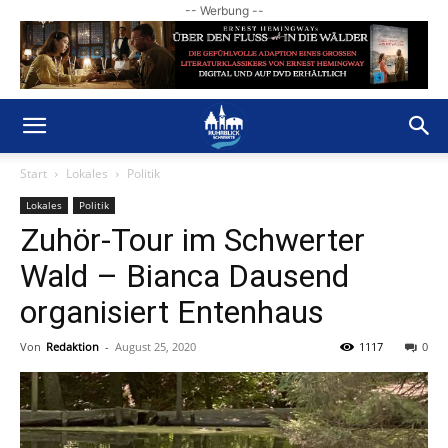
-- Werbung --
Start
Lokales
Politik
Lokales
Politik
Zuhör-Tour im Schwerter
Wald – Bianca Dausend
organisiert Entenhaus
Von
Redaktion
-
August 25, 2020
1117
0