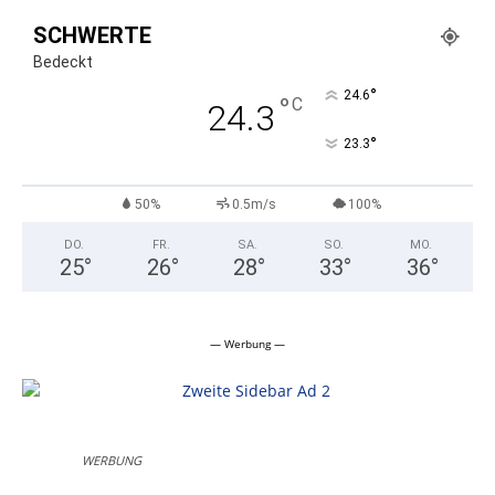
SCHWERTE
Bedeckt
°
24.6
°
C
24.3
°
23.3
50%
0.5m/s
100%
DO.
FR.
SA.
SO.
MO.
25
°
26
°
28
°
33
°
36
°
— Werbung —
WERBUNG