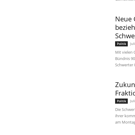
Neue 
bezieh
Schwe
Jul
Politik
Mit vielen
Bündnis 90
Schwerter I
Zukunf
Frakti
Jul
Politik
Die Schwert
ihrer komm
am Montag, 