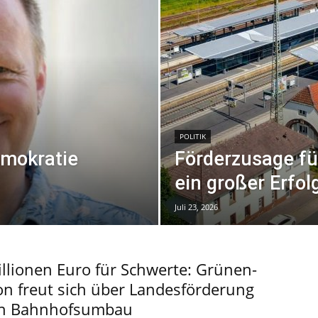
POLITIK
emokratie
Förderzusage fü
ein großer Erfol
Juli 23, 2026
llionen Euro für Schwerte: Grünen-
on freut sich über Landesförderung
en Bahnhofsumbau