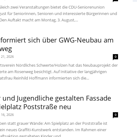
Gleich zwei Veranstaltungen bietet die CDU-Seniorenunion
ust für Seniorinnen, Senioren und interessierte Bürgerinnen und
 Den Auftakt macht am Montag, 3. August,...
nformiert sich über GWG-Neubau am
weg
i 21, 2026
0
tsverein Nördliches Schwerte/Holzen hat das Neubauprojekt der
te am Rosenweg besichtigt. Auf Initiative der langjährigen
tsfrau Reinhild Hoffmann informierten sich die...
 und Jugendliche gestalten Fassade
elplatz Poststraße neu
i 16, 2026
0
ben statt grauer Wände: Am Spielplatz an der Poststraße ist
i ein neues Graffiti-Kunstwerk entstanden. Im Rahmen einer
ftsaktion gestalteten Kinder und...