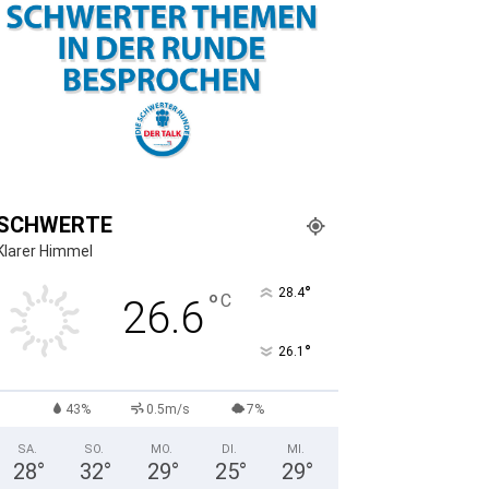
SCHWERTE
Klarer Himmel
°
28.4
°
C
26.6
°
26.1
43%
0.5m/s
7%
SA.
SO.
MO.
DI.
MI.
28
°
32
°
29
°
25
°
29
°