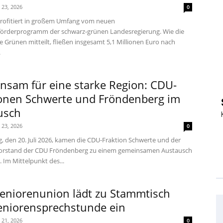
i 23, 2026
0
rofitiert in großem Umfang vom neuen
örderprogramm der schwarz-grünen Landesregierung. Wie die
e Grünen mitteilt, fließen insgesamt 5,1 Millionen Euro nach
.
nsam für eine starke Region: CDU-
ionen Schwerte und Fröndenberg im
usch
i 23, 2026
0
 den 20. Juli 2026, kamen die CDU-Fraktion Schwerte und der
vorstand der CDU Fröndenberg zu einem gemeinsamen Austausch
Im Mittelpunkt des...
eniorenunion lädt zu Stammtisch
eniorensprechstunde ein
i 21, 2026
0