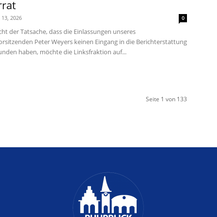
rat
i 13, 2026
0
cht der Tatsache, dass die Einlassungen unseres
orsitzenden Peter Weyers keinen Eingang in die Berichterstattung
unden haben, möchte die Linksfraktion auf...
Seite 1 von 133