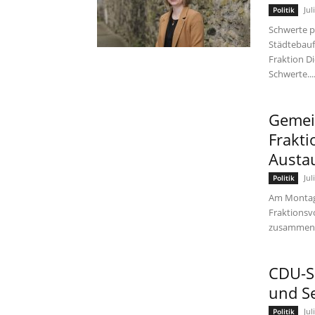
Jul
Politik
Schwerte p
Städtebauf
Fraktion Di
Schwerte...
Gemei
Frakt
Austa
Jul
Politik
Am Montag,
Fraktions
zusammen. 
CDU-S
und S
Jul
Politik