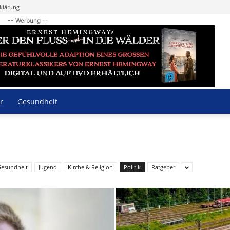
klärung
-- Werbung --
r
Gesundheit
esundheit
Jugend
Kirche & Religion
Politik
Ratgeber