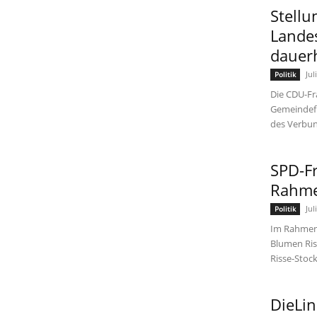
Stell
Landes
dauer
Jul
Politik
Die CDU-Fr
Gemeindefi
des Verbund
SPD-F
Rahme
Jul
Politik
Im Rahmen
Blumen Ris
Risse-Stock
DieLi