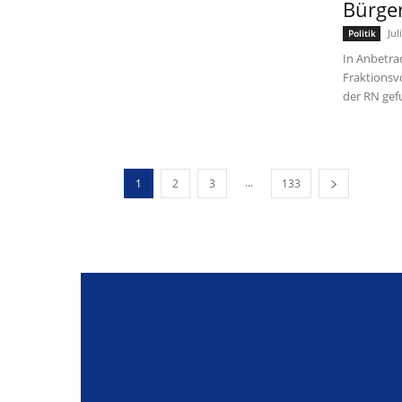
Bürger
Jul
Politik
In Anbetra
Fraktionsv
der RN gef
...
1
2
3
133