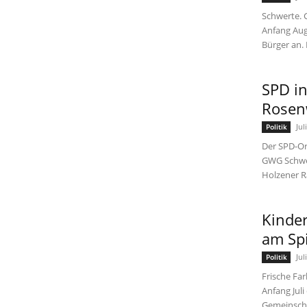
Schwerte. 
Anfang Aug
Bürger an.
SPD i
Rosen
Jul
Politik
Der SPD-Or
GWG Schwer
Holzener Ra
Kinder
am Spi
Jul
Politik
Frische Far
Anfang Jul
Gemeinscha