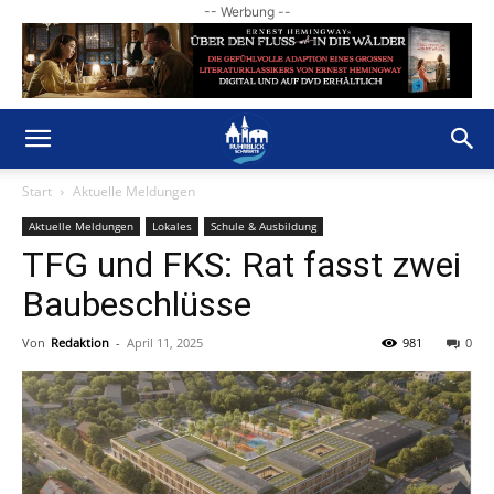
-- Werbung --
Start
Aktuelle Meldungen
Aktuelle Meldungen
Lokales
Schule & Ausbildung
TFG und FKS: Rat fasst zwei
Baubeschlüsse
Von
Redaktion
-
April 11, 2025
981
0