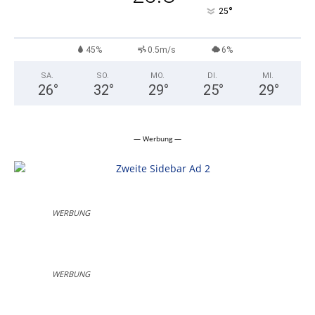
°
25
45%
0.5m/s
6%
SA.
SO.
MO.
DI.
MI.
26
°
32
°
29
°
25
°
29
°
— Werbung —
WERBUNG
WERBUNG