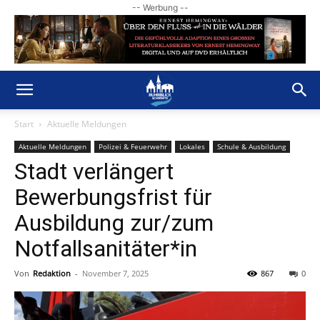
-- Werbung --
Start
Aktuelle Meldungen
Aktuelle Meldungen
Polizei & Feuerwehr
Lokales
Schule & Ausbildung
Stadt verlängert
Bewerbungsfrist für
Ausbildung zur/zum
Notfallsanitäter*in
Von
Redaktion
-
November 7, 2025
867
0