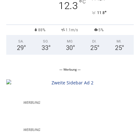
°
C
12.3
°
11.8
88%
1.1m/s
5%
SA.
SO.
MO.
DI.
MI.
29
°
33
°
30
°
25
°
25
°
— Werbung —
WERBUNG
WERBUNG