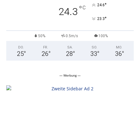
°
24.6
°
C
24.3
°
23.3
50%
0.5m/s
100%
DO.
FR.
SA.
SO.
MO.
25
°
26
°
28
°
33
°
36
°
— Werbung —