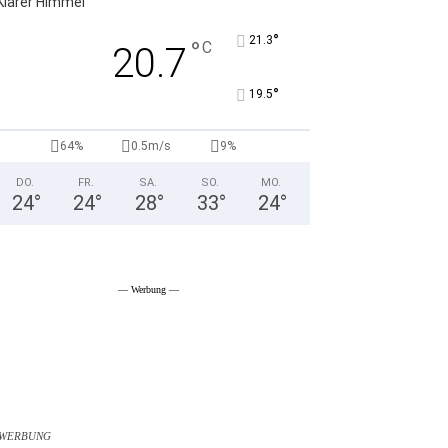
Klarer Himmel
°
21.3
°
C
20.7
°
19.5
64%
0.5m/s
9%
DO.
FR.
SA.
SO.
MO.
24
°
24
°
28
°
33
°
24
°
— Werbung —
WERBUNG