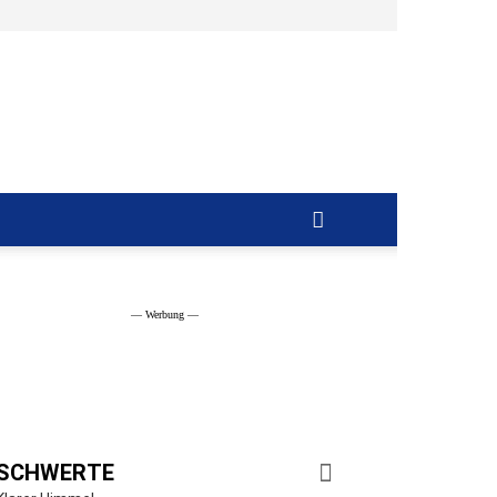
Ruhrblick
Schwerte
— Werbung —
SCHWERTE