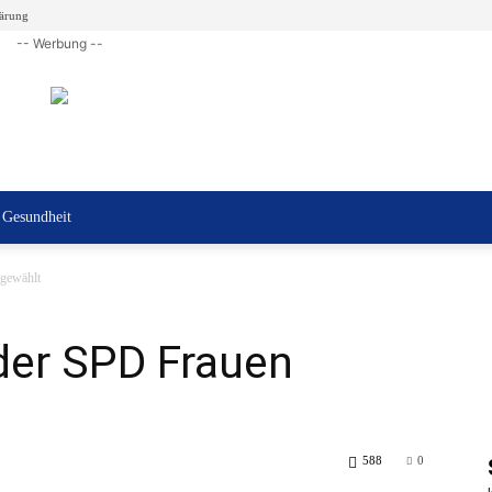
lärung
-- Werbung --
Gesundheit
 gewählt
der SPD Frauen
588
0