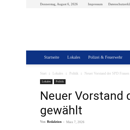
Donnerstag, August 6, 2026
Impressum
Datenschutzerk
Startseite
Lokales
Polizei & Feuerwehr
Start
Lokales
Politik
Neuer Vorstand der SPD Frauen
Lokales
Politik
Neuer Vorstand 
gewählt
Von
Redaktion
-
März 7, 2026