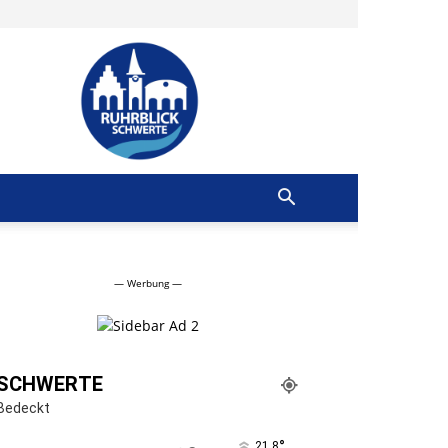
Ruhrblick
Schwerte
— Werbung —
SCHWERTE
Bedeckt
°
21.8