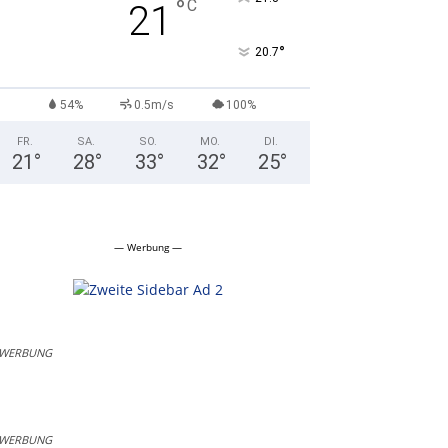
°
C
21
°
20.7
54%
0.5m/s
100%
FR.
SA.
SO.
MO.
DI.
21
°
28
°
33
°
32
°
25
°
— Werbung —
WERBUNG
WERBUNG