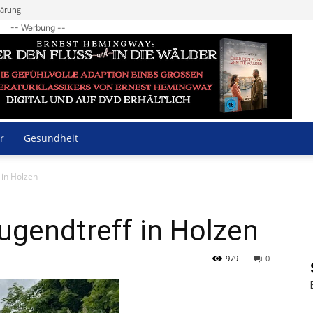
lärung
-- Werbung --
r
Gesundheit
 in Holzen
ugendtreff in Holzen
979
0