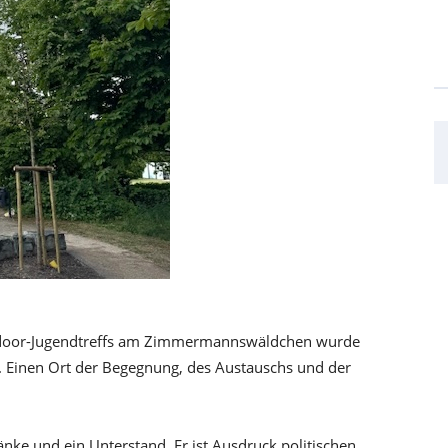
utdoor-Jugendtreffs am Zimmermannswäldchen wurde
t. Einen Ort der Begegnung, des Austauschs und der
änke und ein Unterstand. Er ist Ausdruck politischen