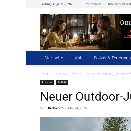
Freitag, August 7, 2026
Impressum
Datenschutzerk
Startseite
Lokales
Polizei & Feuerweh
Start
Lokales
Politik
Neuer Outdoor-Jugendtreff
Lokales
Politik
Neuer Outdoor-J
Von
Redaktion
-
Mai 24, 2025