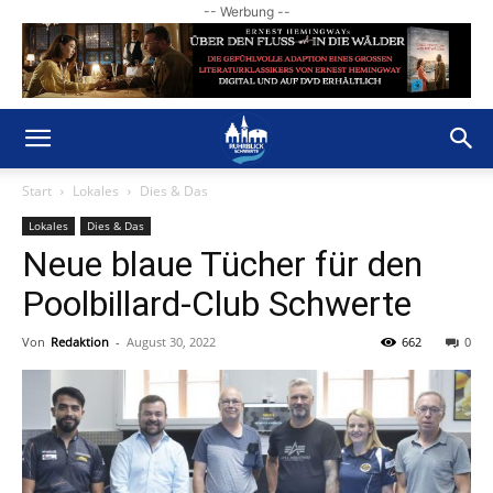
-- Werbung --
Start
Lokales
Dies & Das
Lokales
Dies & Das
Neue blaue Tücher für den
Poolbillard-Club Schwerte
Von
Redaktion
-
August 30, 2022
662
0