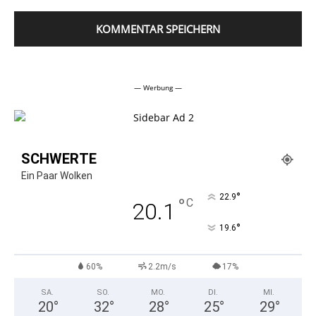
Alternative:
— Werbung —
SCHWERTE
Ein Paar Wolken
°
22.9
°
C
20.1
°
19.6
60%
2.2m/s
17%
SA.
SO.
MO.
DI.
MI.
20
°
32
°
28
°
25
°
29
°