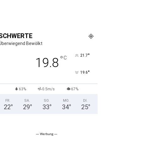
SCHWERTE
Überwiegend Bewölkt
°
21.7
°
C
19.8
°
19.6
63%
0.5m/s
67%
FR.
SA.
SO.
MO.
DI.
22
°
29
°
33
°
34
°
25
°
— Werbung —