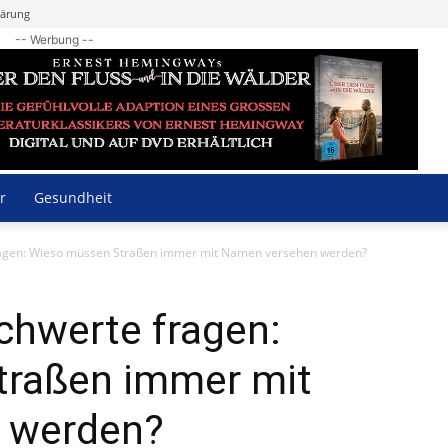
lärung
-- Werbung --
r
Gesundheit
fragen: Wieso müssen Straßen immer mit Namen versehen werden?
chwerte fragen:
traßen immer mit
 werden?