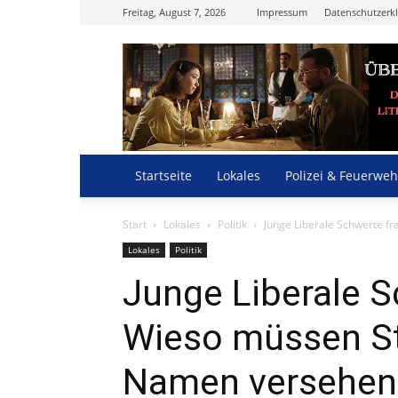
Freitag, August 7, 2026
Impressum
Datenschutzerk
Startseite
Lokales
Polizei & Feuerweh
Start
Lokales
Politik
Junge Liberale Schwerte 
Lokales
Politik
Junge Liberale S
Wieso müssen S
Namen versehen