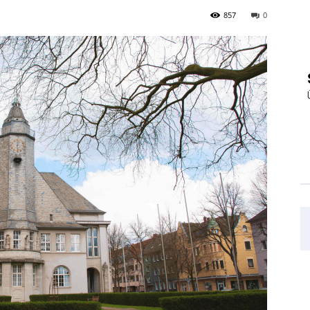
857
0