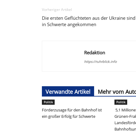
Vorheriger Artikel
Die ersten Geflüchteten aus der Ukraine sind
in Schwerte angekommen
Redaktion
https://ruhrblick.info
Verwandte Artikel
Mehr vom Aut
Politik
Politik
Förderzusage für den Bahnhof ist
5,1 Million
ein großer Erfolg für Schwerte
Grünen-Frak
Landesförd
Bahnhofs