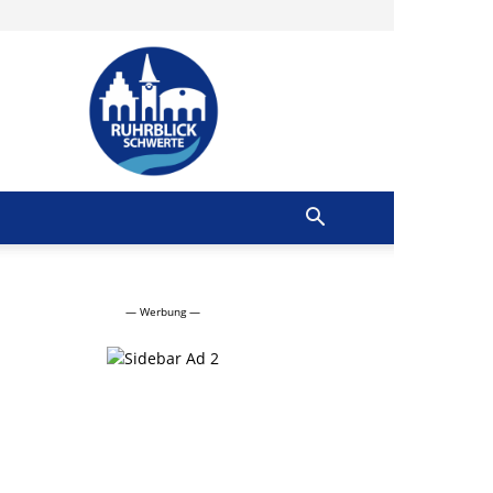
Ruhrblick
Schwerte
— Werbung —