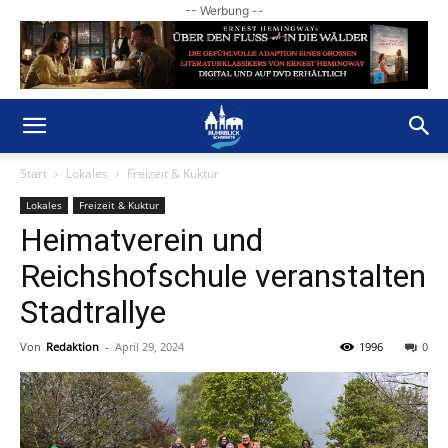
-- Werbung --
Start
Lokales
Freizeit & Kuktur
Lokales
Freizeit & Kuktur
Heimatverein und
Reichshofschule veranstalten
Stadtrallye
Von
Redaktion
-
April 29, 2024
1996
0