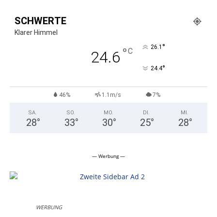
SCHWERTE
Klarer Himmel
°
26.1
°
C
24.6
°
24.4
46%
1.1m/s
7%
SA.
SO.
MO.
DI.
MI.
28
°
33
°
30
°
25
°
28
°
— Werbung —
WERBUNG