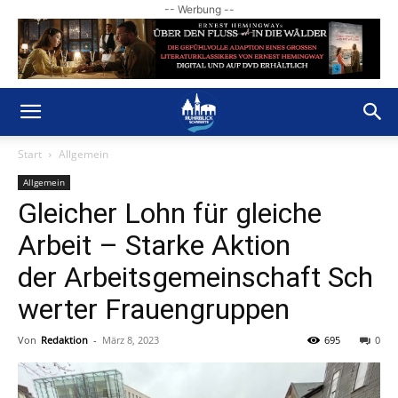
-- Werbung --
Start
Allgemein
Allgemein
Gleicher Lohn für gleiche
Arbeit – Starke Aktion
der Arbeitsgemeinschaft Sch
werter Frauengruppen
Von
Redaktion
-
März 8, 2023
695
0