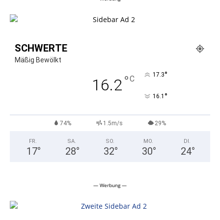
SCHWERTE
Mäßig Bewölkt
°
17.3
°
C
16.2
°
16.1
74%
1.5m/s
29%
FR.
SA.
SO.
MO.
DI.
17
°
28
°
32
°
30
°
24
°
— Werbung —