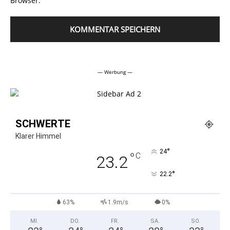
Browser.
Alternative:
— Werbung —
SCHWERTE
Klarer Himmel
°
24
°
C
23.2
°
22.2
63%
1.9m/s
0%
MI.
DO.
FR.
SA.
SO.