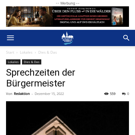
-- Werbung --
Start
Lokales
Dies & Das
Lokales
Dies & Das
Sprechzeiten der
Bürgermeister
Von
Redaktion
-
Dezember 15, 2022
559
0