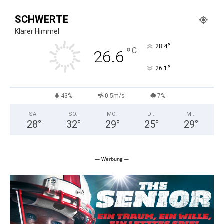
SCHWERTE
Klarer Himmel
°
28.4
°
C
26.6
°
26.1
43%
0.5m/s
7%
SA.
SO.
MO.
DI.
MI.
28
°
32
°
29
°
25
°
29
°
— Werbung —