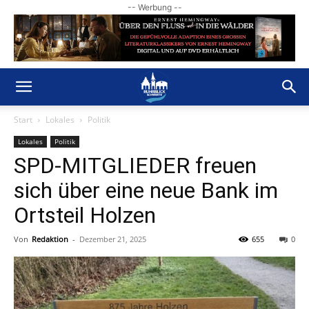
-- Werbung --
Start
Lokales
Politik
Lokales
Politik
SPD-MITGLIEDER freuen
sich über eine neue Bank im
Ortsteil Holzen
Von
Redaktion
-
Dezember 21, 2025
655
0