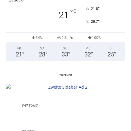
Bedeckt
°
21.8
°
C
21
°
20.7
54%
0.5m/s
100%
FR.
SA.
SO.
MO.
DI.
21
°
28
°
33
°
32
°
25
°
— Werbung —
WERBUNG
WERBUNG