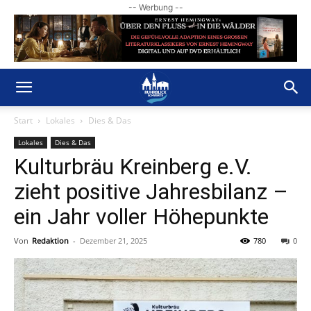
-- Werbung --
Start
Lokales
Dies & Das
Lokales
Dies & Das
Kulturbräu Kreinberg e.V.
zieht positive Jahresbilanz –
ein Jahr voller Höhepunkte
Von
Redaktion
-
Dezember 21, 2025
780
0