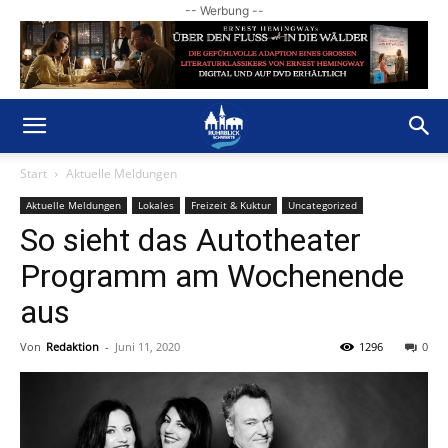
-- Werbung --
Start
Aktuelle Meldungen
Aktuelle Meldungen
Lokales
Freizeit & Kuktur
Uncategorized
So sieht das Autotheater
Programm am Wochenende
aus
Von
Redaktion
-
Juni 11, 2020
1296
0