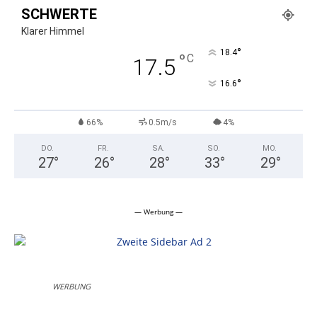
SCHWERTE
Klarer Himmel
°
18.4
°
C
17.5
°
16.6
66%
0.5m/s
4%
DO.
FR.
SA.
SO.
MO.
27
°
26
°
28
°
33
°
29
°
— Werbung —
WERBUNG