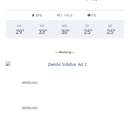
88%
1.1m/s
5%
SA.
SO.
MO.
DI.
MI.
29
°
33
°
30
°
25
°
25
°
— Werbung —
WERBUNG
WERBUNG