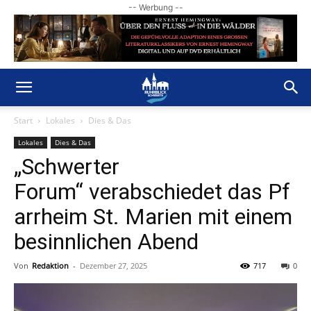
-- Werbung --
Start
Lokales
Dies & Das
Lokales
Dies & Das
„Schwerter
Forum“ verabschiedet das Pf
arrheim St. Marien mit einem
besinnlichen Abend
Von
Redaktion
-
Dezember 27, 2025
717
0