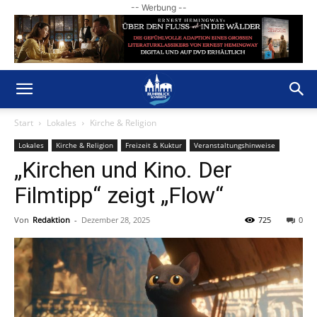
-- Werbung --
Start
Lokales
Kirche & Religion
Lokales
Kirche & Religion
Freizeit & Kuktur
Veranstaltungshinweise
„Kirchen und Kino. Der
Filmtipp“ zeigt „Flow“
Von
Redaktion
-
Dezember 28, 2025
725
0