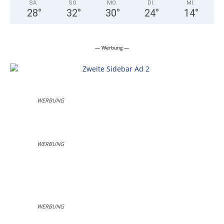
SA.
SO.
MO.
DI.
MI.
28
°
32
°
30
°
24
°
14
°
— Werbung —
WERBUNG
WERBUNG
WERBUNG