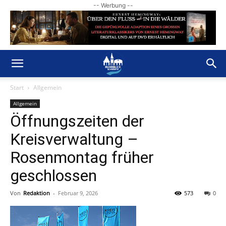
-- Werbung --
Start
Allgemein
Allgemein
Öffnungszeiten der
Kreisverwaltung –
Rosenmontag früher
geschlossen
Von
Redaktion
-
Februar 9, 2026
573
0