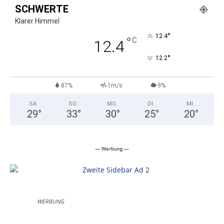
SCHWERTE
Klarer Himmel
°
12.4
°
C
12.4
°
12.2
87%
1m/s
9%
SA.
SO.
MO.
DI.
MI.
29
°
33
°
30
°
25
°
20
°
— Werbung —
WERBUNG