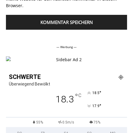
Browser.
Alternative:
— Werbung —
SCHWERTE
Überwiegend Bewölkt
°
18.5
°
C
18.3
°
17.9
55%
0.5m/s
75%