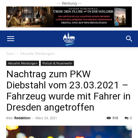
-- Werbung --
Start
Aktuelle Meldungen
Aktuelle Meldungen
Polizei & Feuerwehr
Nachtrag zum PKW
Diebstahl vom 23.03.2021 –
Fahrzeug wurde mit Fahrer in
Dresden angetroffen
Von
Redaktion
-
März 24, 2021
918
0