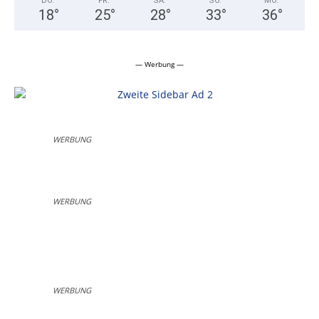
DO.
FR.
SA.
SO.
MO.
18
°
25
°
28
°
33
°
36
°
— Werbung —
WERBUNG
WERBUNG
WERBUNG