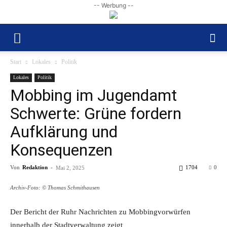
-- Werbung --
Start
Lokales
Politik
Lokales
Politik
Mobbing im Jugendamt
Schwerte: Grüne fordern
Aufklärung und
Konsequenzen
Von
Redaktion
-
1704
0
Mai 2, 2025
Archiv-Foto: © Thomas Schmithausen
Der Bericht der Ruhr Nachrichten zu Mobbingvorwürfen
innerhalb der Stadtverwaltung zeigt