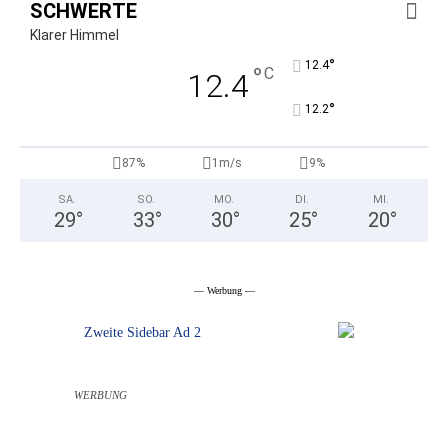
SCHWERTE
Klarer Himmel
°
12.4
°
C
12.4
°
12.2
87%
1m/s
9%
SA.
SO.
MO.
DI.
MI.
29
°
33
°
30
°
25
°
20
°
— Werbung —
WERBUNG