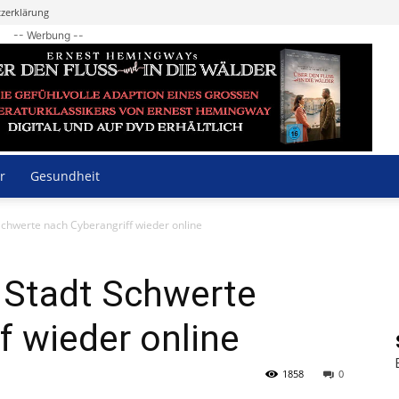
zerklärung
-- Werbung --
r
Gesundheit
 Schwerte nach Cyberangriff wieder online
r Stadt Schwerte
f wieder online
1858
0