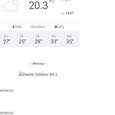
°
C
20.3
°
19.6
69%
0.9m/s
22%
DO.
FR.
SA.
SO.
MO.
27
°
25
°
28
°
33
°
35
°
— Werbung —
WERBUNG
WERBUNG