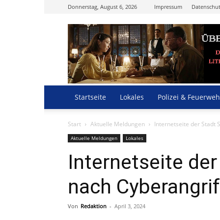
Donnerstag, August 6, 2026
Impressum
Datenschut
Startseite
Lokales
Polizei & Feuerweh
Start
Aktuelle Meldungen
Internetseite der Stadt
Aktuelle Meldungen
Lokales
Internetseite de
nach Cyberangrif
Von
Redaktion
-
April 3, 2024