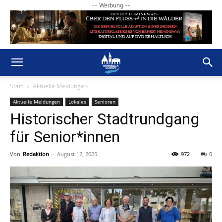
-- Werbung --
Start
Aktuelle Meldungen
Aktuelle Meldungen
Lokales
Senioren
Historischer Stadtrundgang
für Senior*innen
Von
Redaktion
-
August 12, 2025
972
0