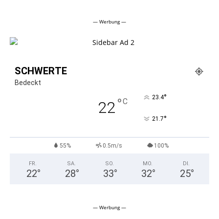
Alternative:
— Werbung —
SCHWERTE
Bedeckt
°
23.4
°
C
22
°
21.7
55%
0.5m/s
100%
FR.
SA.
SO.
MO.
DI.
22
°
28
°
33
°
32
°
25
°
— Werbung —