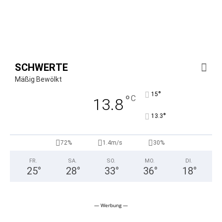
SCHWERTE
Mäßig Bewölkt
°
15
°
C
13.8
°
13.3
72%
1.4m/s
30%
FR.
SA.
SO.
MO.
DI.
25
°
28
°
33
°
36
°
18
°
— Werbung —