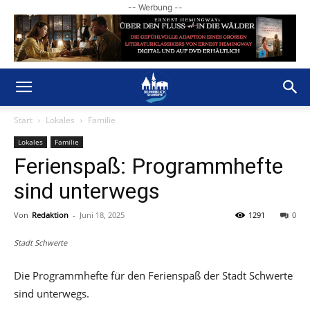
-- Werbung --
Start
Lokales
Familie
Lokales
Familie
Ferienspaß: Programmhefte
sind unterwegs
Von
Redaktion
-
Juni 18, 2025
1291
0
Stadt Schwerte
Die Programmhefte für den Ferienspaß der Stadt Schwerte
sind unterwegs.