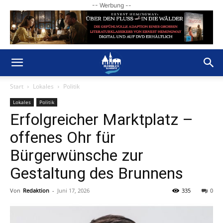
-- Werbung --
Start
Lokales
Politik
Lokales
Politik
Erfolgreicher Marktplatz –
offenes Ohr für
Bürgerwünsche zur
Gestaltung des Brunnens
Von
Redaktion
-
Juni 17, 2026
335
0