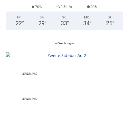
70%
0.5m/s
39%
FR.
SA.
SO.
MO.
DI.
22
°
29
°
33
°
34
°
25
°
— Werbung —
WERBUNG
WERBUNG