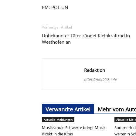
PM: POL UN
Vorheriger Artikel
Unbekannter Täter zündet Kleinkraftrad in
Westhofen an
Redaktion
https://ruhrblick.info
Verwandte Artikel
Mehr vom Aut
Aktuelle Meldungen
Aktuelle Mel
Musikschule Schwerte bringt Musik
Sommerferie
direkt in die Kitas
weiter in S