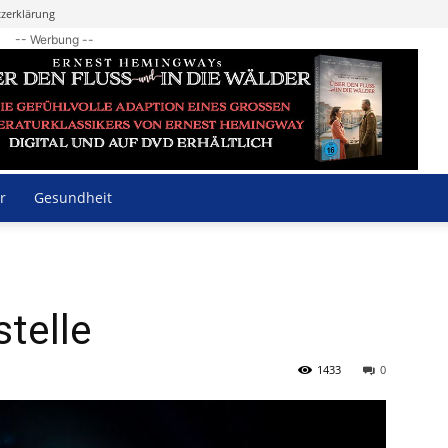
zerklärung
-- Werbung --
r
Gesundheit
stelle
1433
0