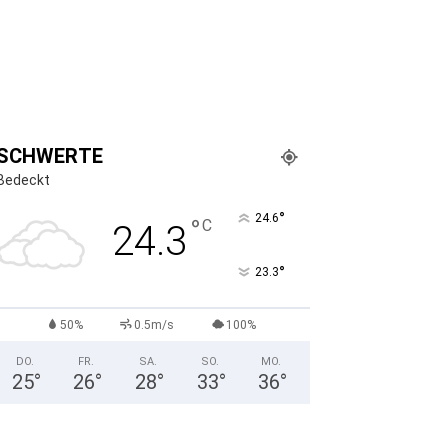
SCHWERTE
Bedeckt
°
24.6
°
C
24.3
°
23.3
50%
0.5m/s
100%
DO.
FR.
SA.
SO.
MO.
25
°
26
°
28
°
33
°
36
°