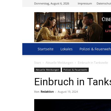
Donnerstag, August 6, 2026
Impressum
Datenschut
Startseite
Lokales
Polizei & Feuerweh
Start
Aktuelle Meldungen
Einbruch in Tankstelle
Aktuelle Meldungen
Polizei & Feuerwehr
Einbruch in Tank
Von
Redaktion
-
August 19, 2024