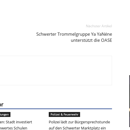
Nächster Artikel
Schwerter Trommelgruppe Ya YaNéne
unterstützt die OASE
or
dungen
Polizei & Feuerwehr
n: Stadt investiert
Polizei lädt zur Bürgersprechstunde
chwertes Schulen
auf den Schwerter Marktplatz ein