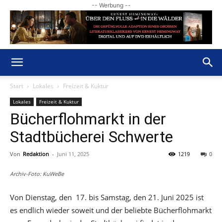
-- Werbung --
Start
Lokales
Freizeit & Kuktur
Lokales
Freizeit & Kuktur
Bücherflohmarkt in der
Stadtbücherei Schwerte
Von
Redaktion
-
Juni 11, 2025
1219
0
Archiv-Foto: KuWeBe
Von Dienstag, den 17. bis Samstag, den 21. Juni 2025 ist
es endlich wieder soweit und der beliebte Bücherflohmarkt