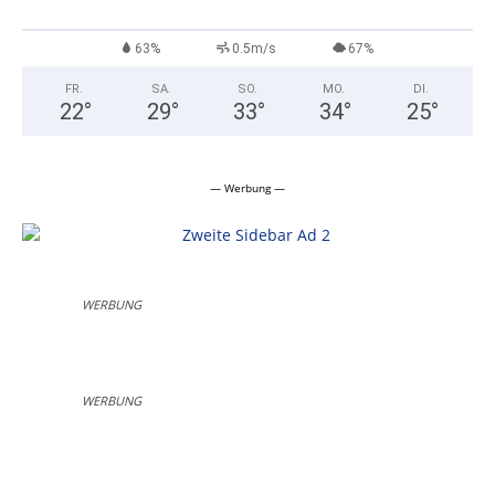
63%
0.5m/s
67%
FR.
SA.
SO.
MO.
DI.
22
°
29
°
33
°
34
°
25
°
— Werbung —
WERBUNG
WERBUNG