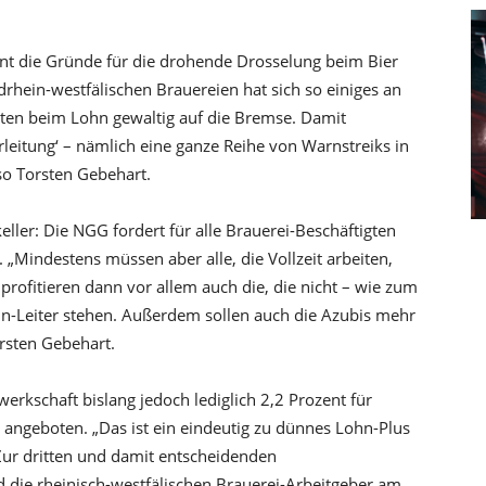
t die Gründe für die drohende Drosselung beim Bier
rhein-westfälischen Brauereien hat sich so einiges an
ten beim Lohn gewaltig auf die Bremse. Damit
erleitung‘ – nämlich eine ganze Reihe von Warnstreiks in
 so Torsten Gebehart.
ler: Die NGG fordert für alle Brauerei-Beschäftigten
 „Mindestens müssen aber alle, die Vollzeit arbeiten,
ofitieren dann vor allem auch die, die nicht – wie zum
ohn-Leiter stehen. Außerdem sollen auch die Azubis mehr
rsten Gebehart.
rkschaft bislang jedoch lediglich 2,2 Prozent für
angeboten. „Das ist ein eindeutig zu dünnes Lohn-Plus
 Zur dritten und damit entscheidenden
 die rheinisch-westfälischen Brauerei-Arbeitgeber am