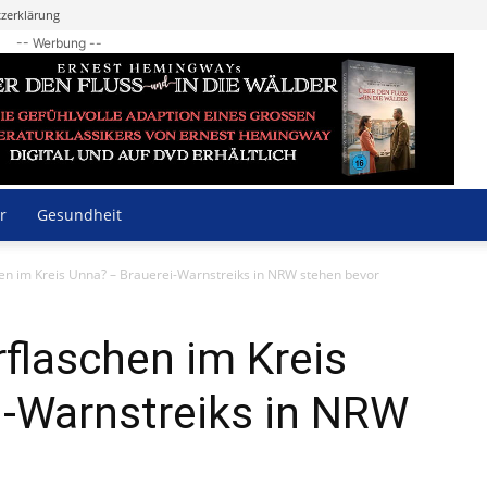
zerklärung
-- Werbung --
r
Gesundheit
en im Kreis Unna? – Brauerei-Warnstreiks in NRW stehen bevor
rflaschen im Kreis
i-Warnstreiks in NRW