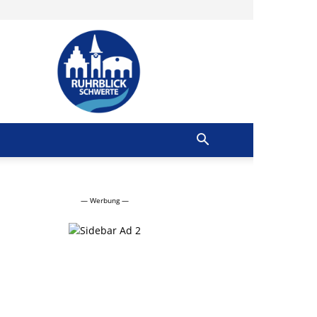
Ruhrblick
Schwerte
— Werbung —