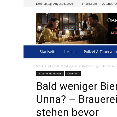
Donnerstag, August 6, 2026
Impressum
Datenschut
Startseite
Lokales
Polizei & Feuerweh
Start
Aktuelle Meldungen
Bald weniger Bierflasch
Aktuelle Meldungen
Allgemein
Bald weniger Bie
Unna? – Brauere
stehen bevor