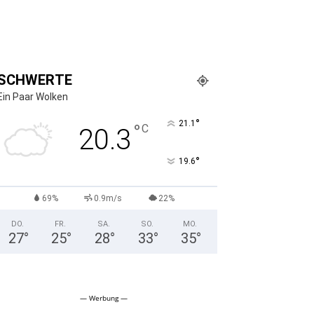
SCHWERTE
Ein Paar Wolken
°
21.1
°
C
20.3
°
19.6
69%
0.9m/s
22%
DO.
FR.
SA.
SO.
MO.
27
°
25
°
28
°
33
°
35
°
— Werbung —