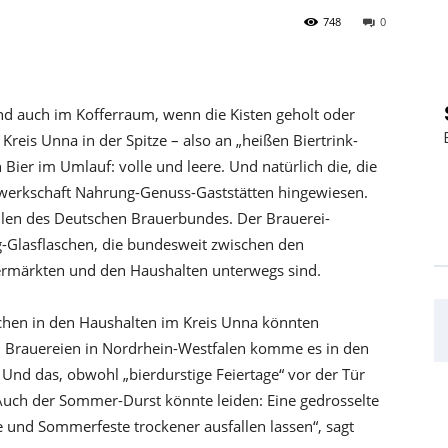
748
0
 Und auch im Kofferraum, wenn die Kisten geholt oder
Kreis Unna in der Spitze – also an „heißen Biertrink-
ier im Umlauf: volle und leere. Und natürlich die, die
werkschaft Nahrung-Genuss-Gaststätten hingewiesen.
len des Deutschen Brauerbundes. Der Brauerei-
g-Glasflaschen, die bundesweit zwischen den
ermärkten und den Haushalten unterwegs sind.
chen in den Haushalten im Kreis Unna könnten
 Brauereien in Nordrhein-Westfalen komme es in den
nd das, obwohl „bierdurstige Feiertage“ vor der Tür
„Auch der Sommer-Durst könnte leiden: Eine gedrosselte
 und Sommerfeste trockener ausfallen lassen“, sagt