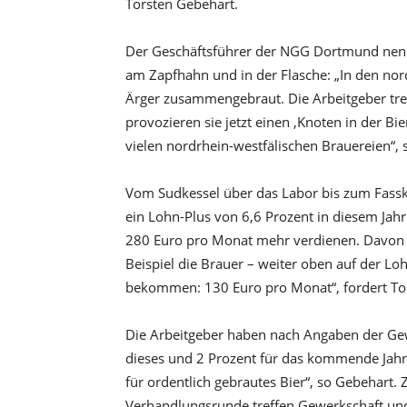
Torsten Gebehart.
Der Geschäftsführer der NGG Dortmund nenn
am Zapfhahn und in der Flasche: „In den nord
Ärger zusammengebraut. Die Arbeitgeber tre
provozieren sie jetzt einen ‚Knoten in der Bi
vielen nordrhein-westfälischen Brauereien“,
Vom Sudkessel über das Labor bis zum Fasskel
ein Lohn-Plus von 6,6 Prozent in diesem Jahr.
280 Euro pro Monat mehr verdienen. Davon pr
Beispiel die Brauer – weiter oben auf der L
bekommen: 130 Euro pro Monat“, fordert To
Die Arbeitgeber haben nach Angaben der Gewe
dieses und 2 Prozent für das kommende Jahr 
für ordentlich gebrautes Bier“, so Gebehart.
Verhandlungsrunde treffen Gewerkschaft und