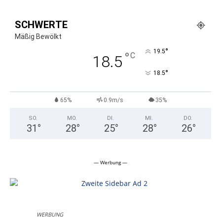
SCHWERTE
Mäßig Bewölkt
°
19.5
°
C
18.5
°
18.5
65%
0.9m/s
35%
SO.
MO.
DI.
MI.
DO.
31
°
28
°
25
°
28
°
26
°
— Werbung —
WERBUNG