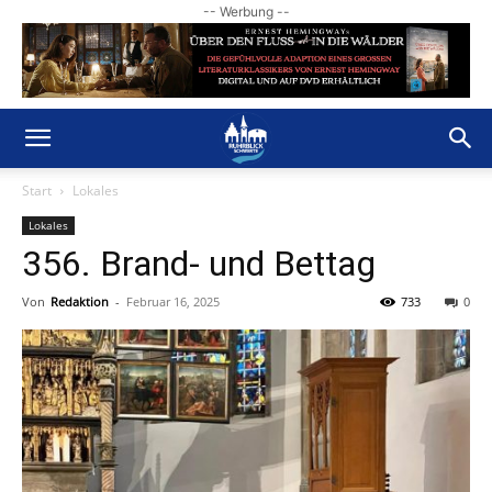
-- Werbung --
Start
Lokales
Lokales
356. Brand- und Bettag
Von
Redaktion
-
Februar 16, 2025
733
0