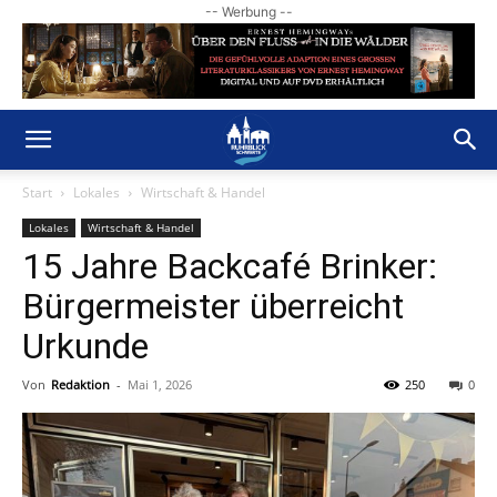
-- Werbung --
Start
Lokales
Wirtschaft & Handel
Lokales
Wirtschaft & Handel
15 Jahre Backcafé Brinker:
Bürgermeister überreicht
Urkunde
Von
Redaktion
-
Mai 1, 2026
250
0