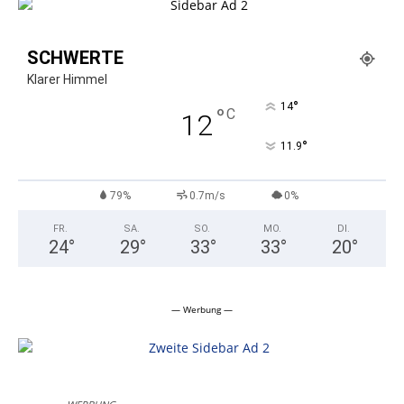
SCHWERTE
Klarer Himmel
°
14
°
C
12
°
11.9
79%
0.7m/s
0%
FR.
SA.
SO.
MO.
DI.
24
°
29
°
33
°
33
°
20
°
— Werbung —