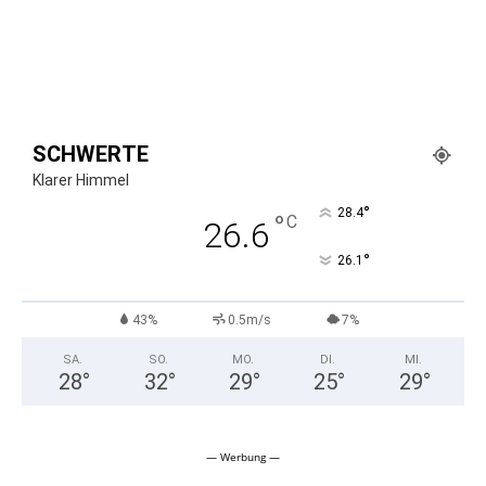
SCHWERTE
Klarer Himmel
°
28.4
°
C
26.6
°
26.1
43%
0.5m/s
7%
SA.
SO.
MO.
DI.
MI.
28
°
32
°
29
°
25
°
29
°
— Werbung —