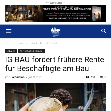
-- Werbung --
Start
Lokales
Wirtschaft & Handel
Lokales
Wirtschaft & Handel
IG BAU fordert frühere Rente
für Beschäftigte am Bau
Von
Redaktion
-
Juli 9, 2026
280
0