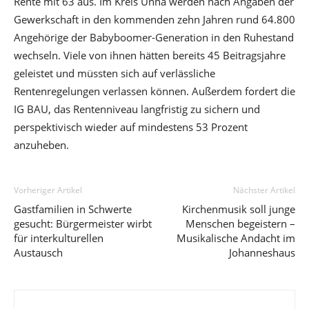
Rente mit 63 aus. Im Kreis Unna werden nach Angaben der
Gewerkschaft in den kommenden zehn Jahren rund 64.800
Angehörige der Babyboomer-Generation in den Ruhestand
wechseln. Viele von ihnen hätten bereits 45 Beitragsjahre
geleistet und müssten sich auf verlässliche
Rentenregelungen verlassen können. Außerdem fordert die
IG BAU, das Rentenniveau langfristig zu sichern und
perspektivisch wieder auf mindestens 53 Prozent
anzuheben.
Vorheriger Artikel
Nächster Artikel
Gastfamilien in Schwerte
Kirchenmusik soll junge
gesucht: Bürgermeister wirbt
Menschen begeistern –
für interkulturellen
Musikalische Andacht im
Austausch
Johanneshaus