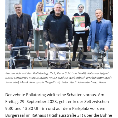
Freuen sich auf den Rollatortag: (/v.l.) Peter Schübbe (Kraft), Katarina Spigiel
(Stadt Schwerte), Marcus Scholz (MCS), Nadine Weißenbach (Praktikantin Stadt
Schwerte), Marek Korczynski (Tingelhoff). Foto: Stadt Schwerte / Ingo Rous
Der zehnte Rollatortag wirft seine Schatten voraus. Am
Freitag, 29. September 2023, geht er in der Zeit zwischen
9.30 und 13.30 Uhr im und auf dem Parkplatz vor dem
Bürgersaal im Rathaus I (Rathausstraße 31) über die Bühne