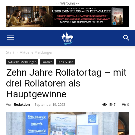
-- Werbung --
Start
Aktuelle Meldungen
Aktuelle Meldungen
Lokales
Dies & Das
Zehn Jahre Rollatortag – mit
drei Rollatoren als
Hauptgewinne
Von
Redaktion
-
September 19, 2023
1547
0