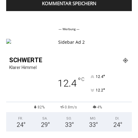
Alternative:
— Werbung —
SCHWERTE
Klarer Himmel
°
12.4
°
C
12.4
°
12.2
82%
0.8m/s
4%
FR.
SA.
SO.
MO.
DI.
24
°
29
°
33
°
33
°
24
°