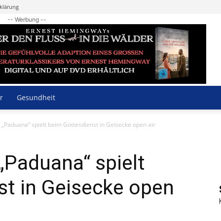
klärung
-- Werbung --
r
Gesundheit
„Paduana“ spielt beim Gottesdienst in Geisecke open air
„Paduana“ spielt
st in Geisecke open