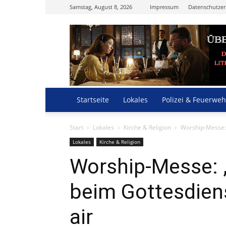
Samstag, August 8, 2026
Impressum
Datenschutzer
Startseite
Lokales
Polizei & Feuerweh
Start
Lokales
Kirche & Religion
Worship-Messe: 
Lokales
Kirche & Religion
Worship-Messe: 
beim Gottesdien
air