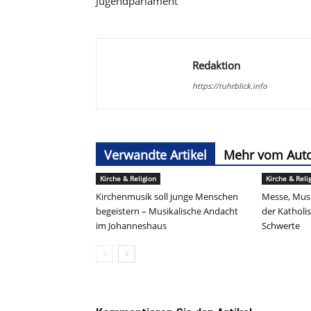
Jugendparlament
Redaktion
https://ruhrblick.info
Verwandte Artikel
Mehr vom Aut
Kirche & Religion
Kirche & Reli
Kirchenmusik soll junge Menschen
Messe, Musi
begeistern – Musikalische Andacht
der Kathol
im Johanneshaus
Schwerte