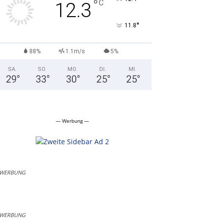
°
C
12.3
°
11.8
88%
1.1m/s
5%
SA.
SO.
MO.
DI.
MI.
29
°
33
°
30
°
25
°
25
°
— Werbung —
WERBUNG
WERBUNG