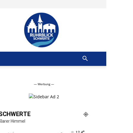
Ruhrblick
Schwerte
— Werbung —
SCHWERTE
Klarer Himmel
°
12.4