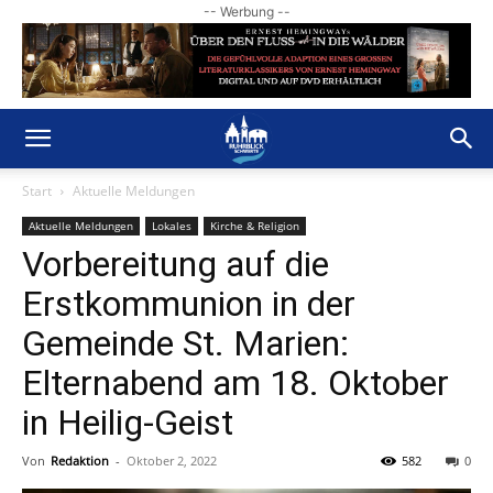
-- Werbung --
Start
Aktuelle Meldungen
Aktuelle Meldungen
Lokales
Kirche & Religion
Vorbereitung auf die
Erstkommunion in der
Gemeinde St. Marien:
Elternabend am 18. Oktober
in Heilig-Geist
Von
Redaktion
-
Oktober 2, 2022
582
0