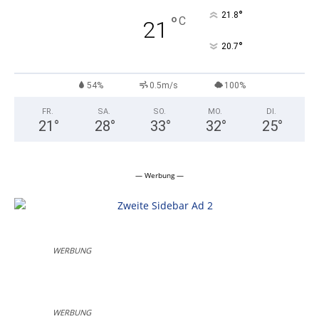
°
21.8
°
C
21
°
20.7
54%
0.5m/s
100%
FR.
SA.
SO.
MO.
DI.
21
°
28
°
33
°
32
°
25
°
— Werbung —
WERBUNG
WERBUNG