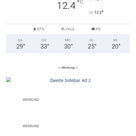
°
C
12.4
°
12.2
87%
1m/s
9%
SA.
SO.
MO.
DI.
MI.
29
°
33
°
30
°
25
°
20
°
— Werbung —
WERBUNG
WERBUNG