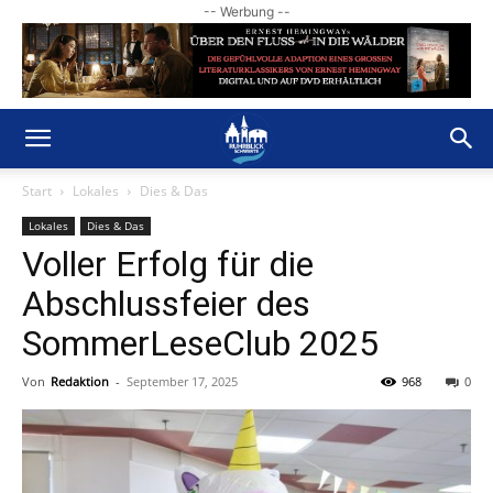
-- Werbung --
Start
Lokales
Dies & Das
Lokales
Dies & Das
Voller Erfolg für die
Abschlussfeier des
SommerLeseClub 2025
Von
Redaktion
-
September 17, 2025
968
0