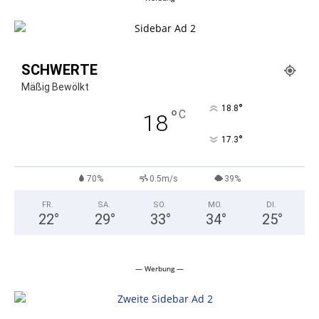
SCHWERTE
Mäßig Bewölkt
°
18.8
°
C
18
°
17.3
70%
0.5m/s
39%
FR.
SA.
SO.
MO.
DI.
22
°
29
°
33
°
34
°
25
°
— Werbung —