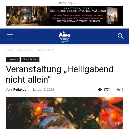
-- Werbung --
Start
Lokales
Dies & Das
Lokales
Dies & Das
Veranstaltung „Heiligabend
nicht allein“
Von
Redaktion
-
Januar 2, 2024
1774
0