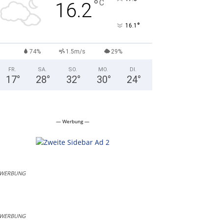
°
C
16.2
°
16.1
74%
1.5m/s
29%
FR.
SA.
SO.
MO.
DI.
17
°
28
°
32
°
30
°
24
°
— Werbung —
WERBUNG
WERBUNG