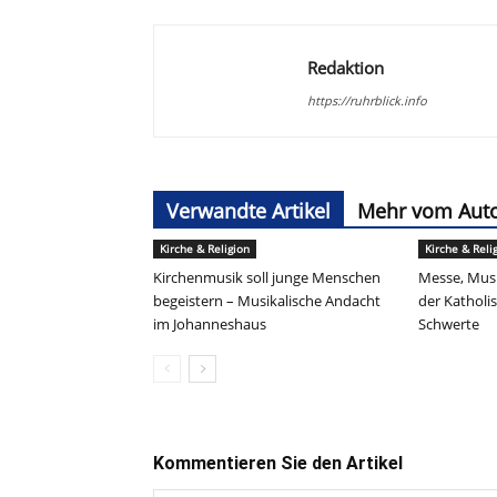
Redaktion
https://ruhrblick.info
Verwandte Artikel
Mehr vom Aut
Kirche & Religion
Kirche & Reli
Kirchenmusik soll junge Menschen
Messe, Musi
begeistern – Musikalische Andacht
der Kathol
im Johanneshaus
Schwerte
Kommentieren Sie den Artikel