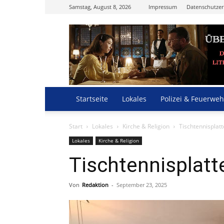
Samstag, August 8, 2026
Impressum
Datenschutzer
Startseite
Lokales
Polizei & Feuerweh
Start
Lokales
Kirche & Religion
Tischtennisplatt
Lokales
Kirche & Religion
Tischtennisplatte
Von
Redaktion
-
September 23, 2025