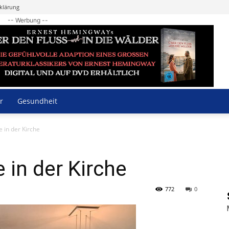
klärung
-- Werbung --
r
Gesundheit
e in der Kirche
 in der Kirche
772
0