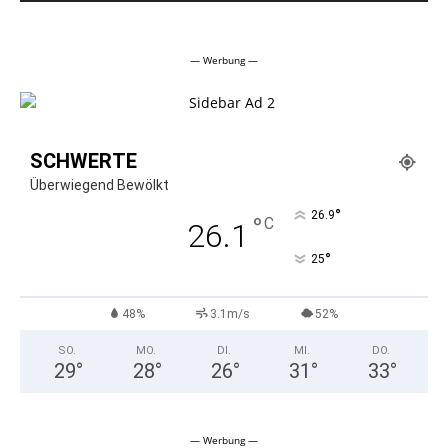
Alternative:
— Werbung —
SCHWERTE
Überwiegend Bewölkt
°
26.9
°
C
26.1
°
25
48%
3.1m/s
52%
SO.
MO.
DI.
MI.
DO.
29
°
28
°
26
°
31
°
33
°
— Werbung —