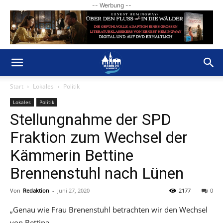
-- Werbung --
Start
Lokales
Politik
Lokales
Politik
Stellungnahme der SPD
Fraktion zum Wechsel der
Kämmerin Bettine
Brennenstuhl nach Lünen
Von
Redaktion
-
Juni 27, 2020
2177
0
„Genau wie Frau Brenenstuhl betrachten wir den Wechsel
von Bettina