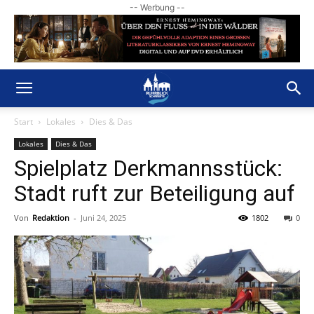
-- Werbung --
Start
Lokales
Dies & Das
Lokales
Dies & Das
Spielplatz Derkmannsstück:
Stadt ruft zur Beteiligung auf
Von
Redaktion
-
Juni 24, 2025
1802
0