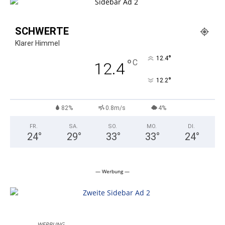
SCHWERTE
Klarer Himmel
°
12.4
°
C
12.4
°
12.2
82%
0.8m/s
4%
FR.
SA.
SO.
MO.
DI.
24
°
29
°
33
°
33
°
24
°
— Werbung —
WERBUNG