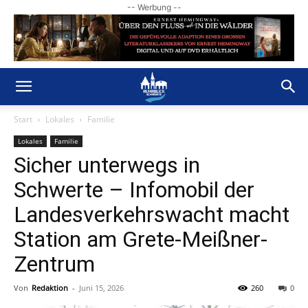
-- Werbung --
Start
Lokales
Familie
Lokales
Familie
Sicher unterwegs in
Schwerte – Infomobil der
Landesverkehrswacht macht
Station am Grete-Meißner-
Zentrum
Von
Redaktion
-
Juni 15, 2026
260
0