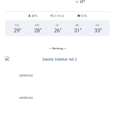
°
25
48%
3.1m/s
52%
SO.
MO.
DI.
MI.
DO.
29
°
28
°
26
°
31
°
33
°
— Werbung —
WERBUNG
WERBUNG