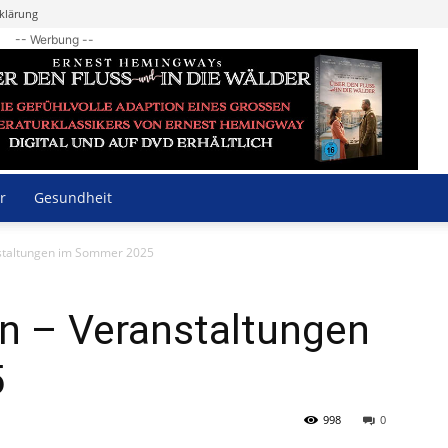
klärung
-- Werbung --
r
Gesundheit
staltungen im Sommer 2025
n – Veranstaltungen
5
998
0