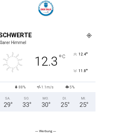
SCHWERTE
Klarer Himmel
°
12.4
°
C
12.3
°
11.8
88%
1.1m/s
5%
SA.
SO.
MO.
DI.
MI.
29
°
33
°
30
°
25
°
25
°
— Werbung —