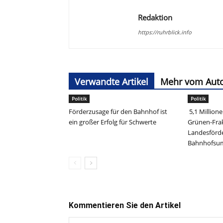
Redaktion
https://ruhrblick.info
Verwandte Artikel
Mehr vom Aut
Politik
Politik
Förderzusage für den Bahnhof ist
5,1 Million
ein großer Erfolg für Schwerte
Grünen-Frak
Landesförd
Bahnhofs
Kommentieren Sie den Artikel