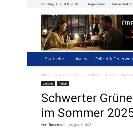
Samstag, August 8, 2026
Impressum
Datenschutzer
Startseite
Lokales
Polizei & Feuerweh
Start
Lokales
Politik
Schwerter Grünen – Veran
Lokales
Politik
Schwerter Grüne
im Sommer 202
Von
Redaktion
-
August 6, 2025