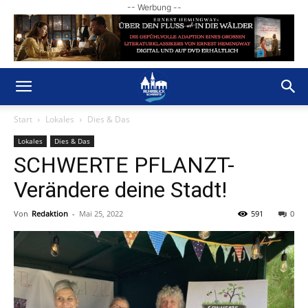
-- Werbung --
Start
Lokales
Dies & Das
Lokales
Dies & Das
SCHWERTE PFLANZT-
Verändere deine Stadt!
Von
Redaktion
-
Mai 25, 2022
591
0