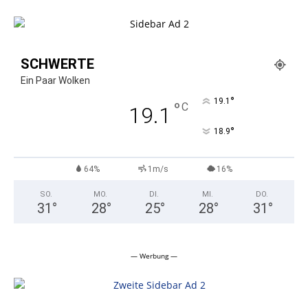
SCHWERTE
Ein Paar Wolken
°
19.1
°
C
19.1
°
18.9
64%
1m/s
16%
SO.
MO.
DI.
MI.
DO.
31
°
28
°
25
°
28
°
31
°
— Werbung —