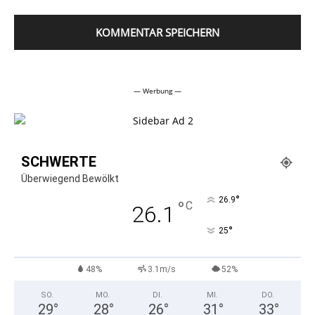
Alternative:
— Werbung —
SCHWERTE
Überwiegend Bewölkt
°
26.9
°
C
26.1
°
25
48%
3.1m/s
52%
SO.
MO.
DI.
MI.
DO.
29
°
28
°
26
°
31
°
33
°