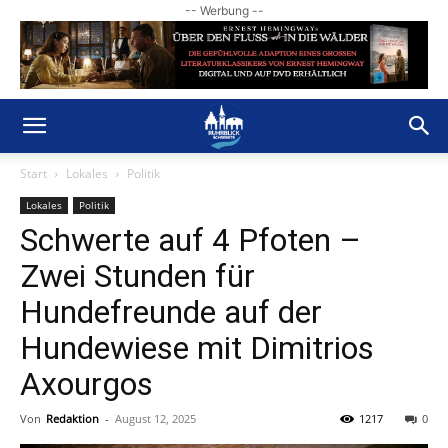
-- Werbung --
Start
Lokales
Politik
Lokales
Politik
Schwerte auf 4 Pfoten –
Zwei Stunden für
Hundefreunde auf der
Hundewiese mit Dimitrios
Axourgos
Von
Redaktion
-
August 12, 2025
1217
0