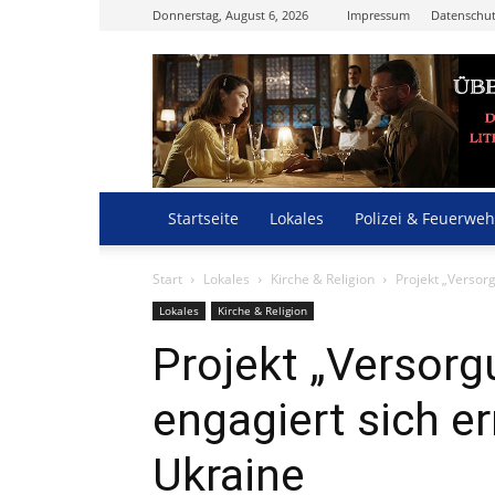
Donnerstag, August 6, 2026
Impressum
Datenschut
Startseite
Lokales
Polizei & Feuerweh
Start
Lokales
Kirche & Religion
Projekt „Versor
Lokales
Kirche & Religion
Projekt „Versor
engagiert sich er
Ukraine