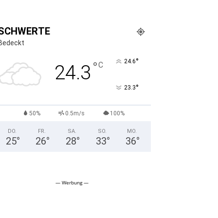
SCHWERTE
Bedeckt
°
24.6
°
C
24.3
°
23.3
50%
0.5m/s
100%
DO.
FR.
SA.
SO.
MO.
25
°
26
°
28
°
33
°
36
°
— Werbung —