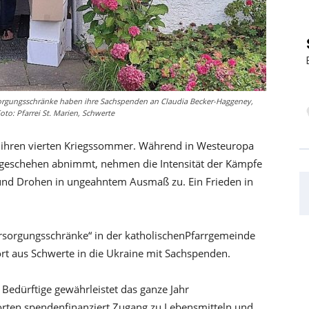
rsorgungsschränke haben ihre Sachspenden an Claudia Becker-Haggeney,
to: Pfarrei St. Marien, Schwerte
 ihren vierten Kriegssommer. Während in Westeuropa
sgeschehen abnimmt, nehmen die Intensität der Kämpfe
 und Drohen in ungeahntem Ausmaß zu. Ein Frieden in
ersorgungsschränke“ in der katholischenPfarrgemeinde
ort aus Schwerte in die Ukraine mit Sachspenden.
Bedürftige gewährleistet das ganze Jahr
orten spendenfinanziert Zugang zu Lebensmitteln und