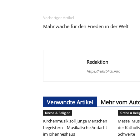
Vorheriger Artikel
Mahnwache für den Frieden in der Welt
Redaktion
https://ruhrblick.info
Verwandte Artikel
Mehr vom Aut
Kirche & Religion
Kirche & Reli
Kirchenmusik soll junge Menschen
Messe, Musi
begeistern – Musikalische Andacht
der Kathol
im Johanneshaus
Schwerte