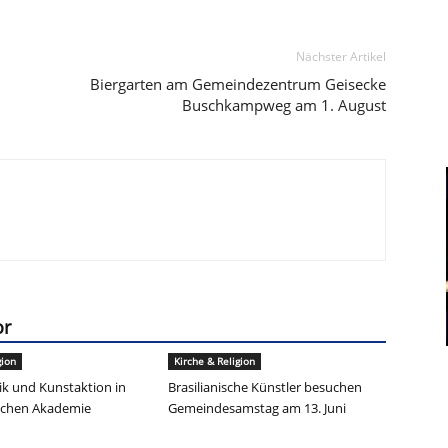
Nächster Artikel
Biergarten am Gemeindezentrum Geisecke
Buschkampweg am 1. August
or
gion
Kirche & Religion
k und Kunstaktion in
Brasilianische Künstler besuchen
ischen Akademie
Gemeindesamstag am 13. Juni