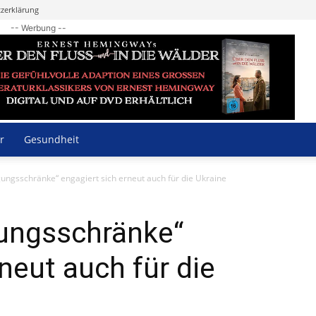
zerklärung
-- Werbung --
r
Gesundheit
gungsschränke“ engagiert sich erneut auch für die Ukraine
gungsschränke“
neut auch für die