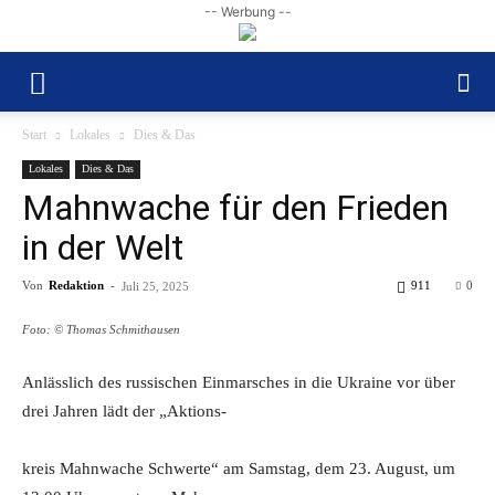
-- Werbung --
Start
Lokales
Dies & Das
Lokales
Dies & Das
Mahnwache für den Frieden
in der Welt
Von
Redaktion
-
911
0
Juli 25, 2025
Foto: © Thomas Schmithausen
Anlässlich des russischen Einmarsches in die Ukraine vor über
drei Jahren lädt der „Aktions-
kreis Mahnwache Schwerte“ am Samstag, dem 23. August, um