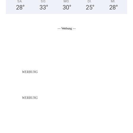
SA.
SO.
MO.
DI.
MI.
28
°
33
°
30
°
25
°
28
°
— Werbung —
WERBUNG
WERBUNG