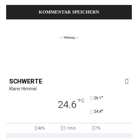
— Werbung —
SCHWERTE
Klarer Himmel
°
26.1
°
C
24.6
°
24.4
46%
1.1m/s
7%