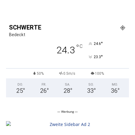
SCHWERTE
Bedeckt
°
24.6
°
C
24.3
°
23.3
50%
0.5m/s
100%
DO.
FR.
SA.
SO.
MO.
25
°
26
°
28
°
33
°
36
°
— Werbung —