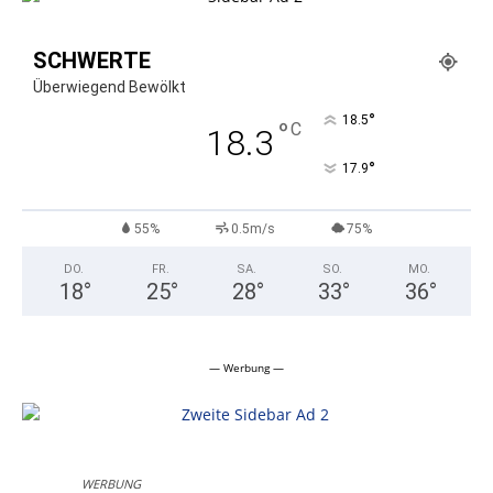
SCHWERTE
Überwiegend Bewölkt
°
18.5
°
C
18.3
°
17.9
55%
0.5m/s
75%
DO.
FR.
SA.
SO.
MO.
18
°
25
°
28
°
33
°
36
°
— Werbung —
WERBUNG