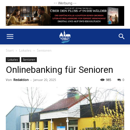
-- Werbung --
Start
Lokales
Senioren
Lokales
Senioren
Onlinebanking für Senioren
Von
Redaktion
-
Januar 20, 2025
985
0