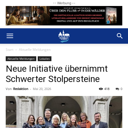
-- Werbung --
Start
Aktuelle Meldungen
Aktuelle Meldungen
Lokales
Neue Initiative übernimmt
Schwerter Stolpersteine
Von
Redaktion
-
Mai 20, 2026
418
0