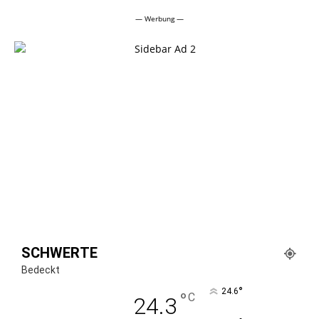
— Werbung —
SCHWERTE
Bedeckt
°
24.6
°
C
24.3