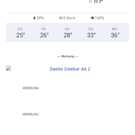
°
23.3
50%
0.5m/s
100%
DO.
FR.
SA.
SO.
MO.
25
°
26
°
28
°
33
°
36
°
— Werbung —
WERBUNG
WERBUNG